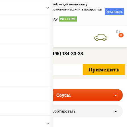
PizzaSushiWok — дай волю вкусу
Скачайте приложение и получите подарок при
Установить
заказе
по промокоду:
WELCOME
0
руб
0
+7 (495) 134-33-33
Соусы
Сортировать