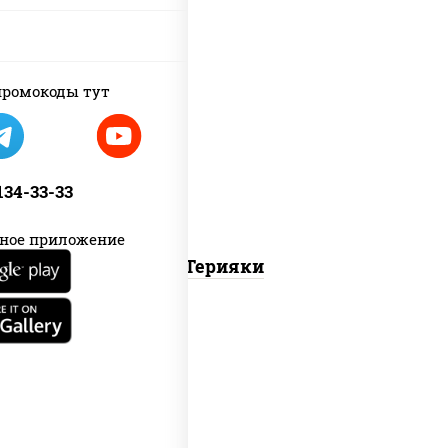
ромокоды тут
соус "терияки" (соевый соус сахар
крахмал уксус)
 134-33-33
ное приложение
Терияки