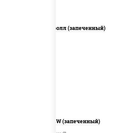
Сальмон ролл (запеченный)
рис, нори, сыр сливочный, краб снежный,
соус "яки" (майонез чеснок масаго
лосось слабосолёный), соус "унаги"
Город PSW (запеченный)