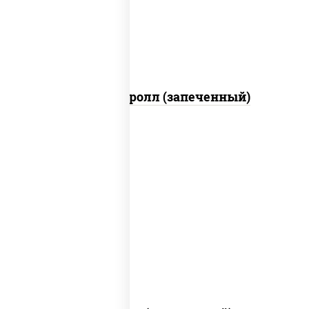
(майонез соус соевый зелень чеснок)
Тори Маки ролл (запеченный)
рис, нори, сыр сливочный, огурцы
свежие, креветки, лосось слабосоленый,
соус "унаги", соус "спайс" (майонез соус
чили соус шрирача), икра "масаго"