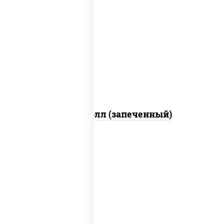
рис, нори, сыр сливочный, бекон, куриная
грудка с паприкой, сыр "пармезан", соус
"цезарь" (масло растительное
загустители сахар яйца чеснок специи
перец черный консерванты)
Митто ролл (запеченный)
рис, нори, сыр сливочный, огурцы
свежие, икра "масаго", соус "яки"
(майонез чеснок масаго лосось
слабосолёный), соус "унаги"