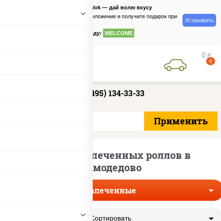
PizzaSushiWok — дай волю вкусу
Скачайте приложение и получите подарок при
Установить
заказе
по промокоду:
WELCOME
0
руб
0
+7 (495) 134-33-33
Доставка запеченных роллов в
Домодедово
Запеченные
Сортировать