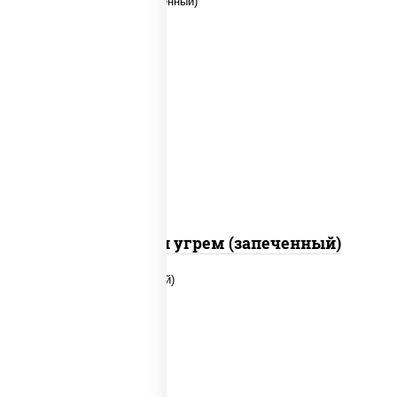
рис, нори, огурцы свежие, креветки,
угорь копченый, икра "масаго", соус
"хот" (майонез кетчуп табаско чеснок
масаго)
С креветкой и угрем (запеченный)
рис, нори, огурцы свежие, помидоры,
куриная грудка с паприкой, соус "шеф"