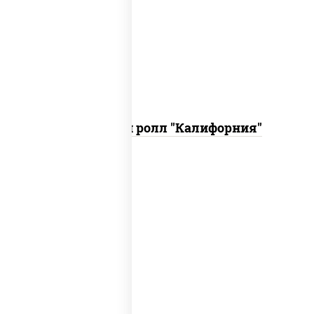
рис, нори, огурцы свежие, краб снежный,
икра "масаго", соус "хот" (майонез
кетчуп табаско чеснок масаго)
Запеченный ролл "Калифорния"
рис, нори, сыр сливочный, огурцы
свежие, куриная грудка с паприкой,
бекон, соус "унаги", кунжут