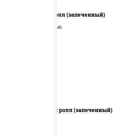
Бостон ролл (запеченный)
рис, нори, сыр сливочный, помидоры,
куриная грудка с паприкой, соус "спайс"
(майонез соус чили соус шрирача)
Чили чикен ролл (запеченный)