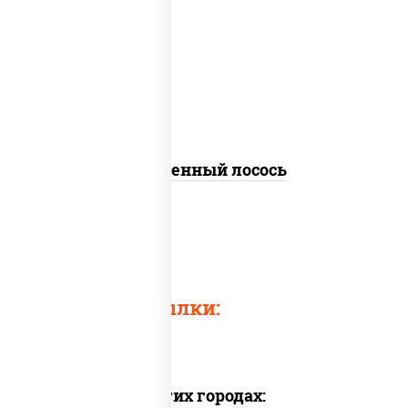
рис, нори, огурцы свежие, омлет, лосось
слабосоленый, соус "хот" (майонез
кетчуп табаско чеснок масаго)
Запеченный лосось
Печеные роллы
Быстрые ссылки:
Доставка в других городах: