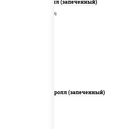
Ойси ролл (запеченный)
рис, нори, соус "яки" (майонез чеснок
масаго лосось слабосолёный),
помидоры, краб снежный, соус "спайс"
(майонез соус чили соус шрирача)
Чили кани ролл (запеченный)