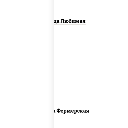
Пицца Любимая
соус "техасский барбекю", моцарелла
для пиццы, лук красный, колбаса
"салями", ветчина, огурцы
маринованные
Пицца Фермерская