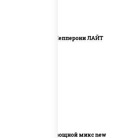
Пицца Пепперони ЛАЙТ
соус "шеф" (майонез соус соевый зелень
чеснок), моцарелла для пиццы,
шампиньоны св, помидоры, перец
болгарский, лук красный, соус "песто"
(базилик, петрушка, рукола, сыр
"пекорино-романо", кешью,
подсолнечное масло)
Пицца Овощной микс new