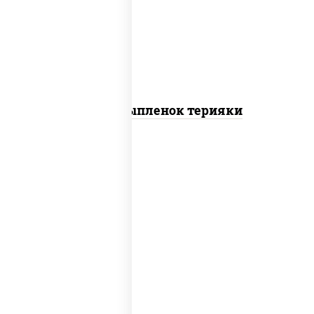
томаты "черри", грудка куриная, соус
"терияки" (соевый соус сахар крахмал
уксус), кунжут
Пицца Цыпленок терияки
пицца соус (томаты базилик орегано
чеснок), моцарелла для пиццы, колбаса
"пепперони"