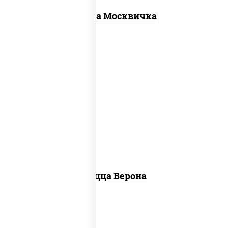
Пицца Москвичка
соус "шеф" (майонез соус соевый зелень
чеснок), моцарелла для пиццы, колбаса
"пепперони", шампиньоны св, помидоры
Пицца Верона