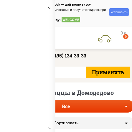
PizzaSushiWok — дай волю вкусу
Скачайте приложение и получите подарок при
Установить
заказе
по промокоду:
WELCOME
0
руб
0
+7 (495) 134-33-33
Доставка пиццы в Домодедово
Все
Сортировать