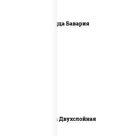
Пицца Бавария
соус "томатно - горчичный", лук
красный, огурцы маринованные,
ветчина, бекон, моцарелла для пиццы,
помидоры, грудка куриная
Пицца Двухслойная