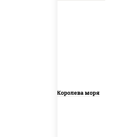
пицца соус (томаты базилик орегано
чеснок), моцарелла для пиццы, чеснок,
осьминоги, креветки тигровые,
креветки коктейльные, кальмары,
лимон
Пицца Королева моря
грудка куриная, бекон, колбаса