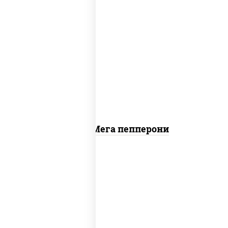
пицца соус (томаты базилик орегано
чеснок), моцарелла для пиццы, колбаса
"пепперони"
Пицца Мега пепперони
пицца соус (томаты базилик орегано
чеснок), моцарелла для пиццы, лук
красный, колбаса "пепперони", перец