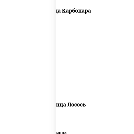
Пицца Карбонара
лосось слабосоленый, моцарелла для
пиццы, пицца соус (томаты базилик
орегано чеснок), маслины, соус "песто"
(базилик, петрушка, рукола, сыр
"пекорино-романо", кешью,
подсолнечное масло), лимон
Пицца Лосось
Дешевая и вкусная пицца