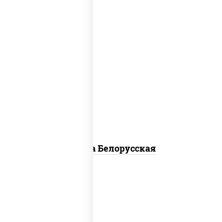
соус "горчичный" (майонез горчица),
моцарелла для пиццы, лук красный,
колбаса "салями", бекон, огурцы
маринованные, дольки картофеля, соус
"техасский барбекю"
Пицца Белорусская
пицца соус (томаты базилик орегано