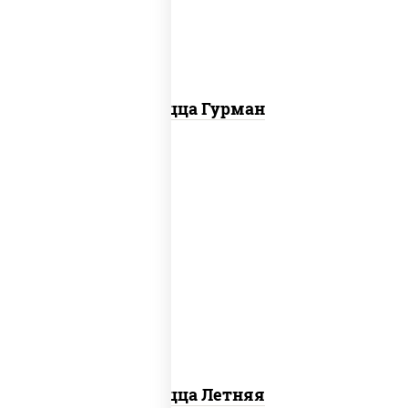
болгарский, соус "техасский барбекю"
Пицца Гурман
соус "шеф" (майонез соус соевый зелень
чеснок), помидоры, грудка куриная,
огурцы свежие, моцарелла для пиццы
Пицца Летняя