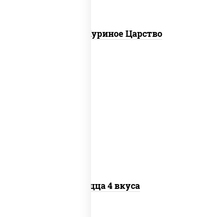
Пицца Куриное Царство
пицца соус (томаты базилик орегано
чеснок), моцарелла для пиццы, колбаса
"пепперони", бекон, перец "халапеньо",
грудка куриная, помидоры, шампиньоны
св, ветчина
Пицца 4 вкуса