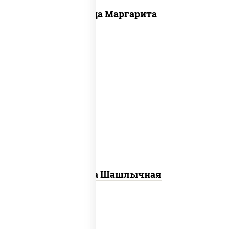
Пицца Маргарита
пицца соус (томаты базилик орегано
чеснок), моцарелла для пиццы, лук
красный, огурцы маринованные, грудка
куриная
Пицца Шашлычная