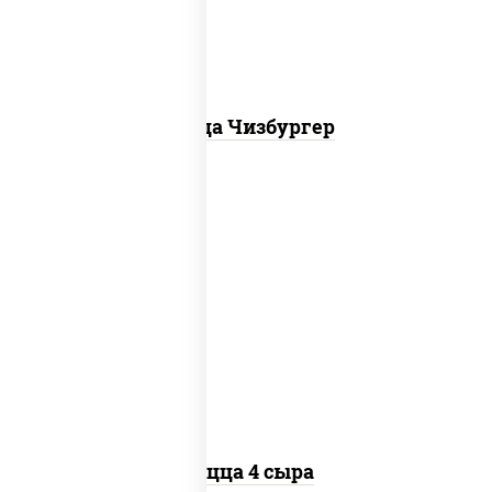
Пицца Чизбургер
пицца соус (томаты базилик орегано
чеснок), моцарелла для пиццы, сыры
моцарелла дор-блю чеддер эмменталь
Пицца 4 сыра