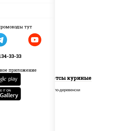
ромокоды тут
наггетсы куриные
 134-33-33
ное приложение
Наггетсы куриные
наггетсы куриные, дольки
картофеля, огурцы маринованные