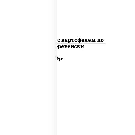
Наггетсы с картофелем по-
деревенски
наггетсы куриные, картофель фри,
огурцы маринованные