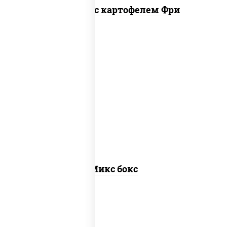
Наггетсы с картофелем Фри
сырные шарики, наггетсы куриные,
картофель фри
Микс бокс