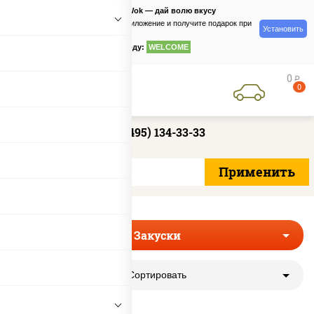
PizzaSushiWok — дай волю вкусу
Скачайте приложение и получите подарок при
Установить
заказе
по промокоду:
WELCOME
0
руб
0
+7 (495) 134-33-33
Закуски
Сортировать