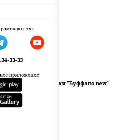
new
ромокоды тут
куриные крылья "буффало" с соусом
"техасский барбекю"
 134-33-33
ное приложение
Крылышки "Буффало new"