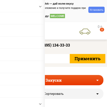
PizzaSushiWok — дай волю вкусу
Скачайте приложение и получите подарок при
Установить
заказе
по промокоду:
WELCOME
0
руб
0
+7 (495) 134-33-33
Закуски
Сортировать