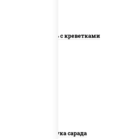
"пармезан", томаты "черри", креветки
Цезарь с креветками
пост
салат "чука", лимон, соус "ореховый"
(кешью уксус соус соевый мирин масло
растительное чеснок лук кунжут
апельсин яблоко), кунжут
Чука сарада