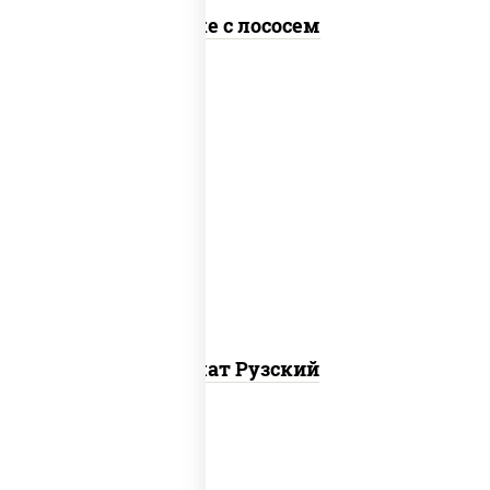
Поке с лососем
салат "айсберг", куриная грудка с
паприкой, огурцы свежие, помидоры,
соус "шеф" (майонез соус соевый зелень
чеснок), лук фри
Салат Рузский