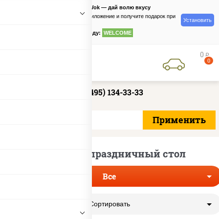
PizzaSushiWok — дай волю вкусу
Скачайте приложение и получите подарок при
Установить
заказе
по промокоду:
WELCOME
0
руб
0
+7 (495) 134-33-33
Салаты на праздничный стол
Все
Сортировать