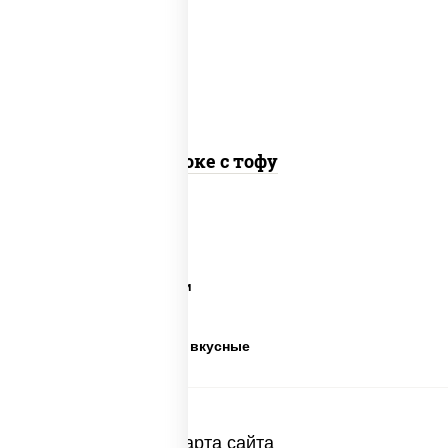
авокадо, салат "чука", соус кунжутный,
икра "масаго", кунжут, нори
Поке с тофу
Суши салаты
Салаты на праздники
Готовые салаты
Салаты недорогие и вкусные
Карта сайта