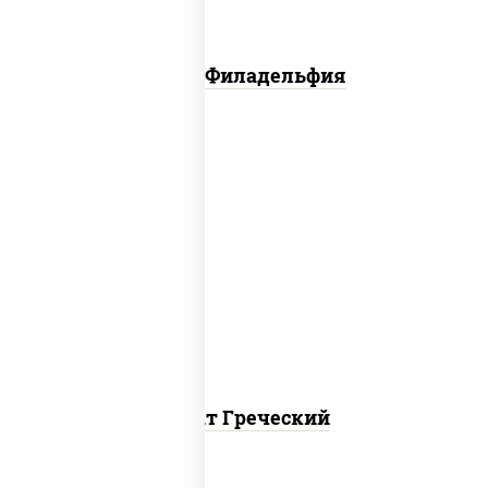
Салат Филадельфия
огурцы свежие, перец болгарский,
томаты "черри", брынза, маслины,
салатная заправка с базиликом
Салат Греческий