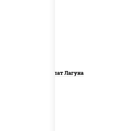
огурцы свежие, краб снежный, майонез,
яйцо куриное, сыр "эмменталь",
креветки, лук красный, икра "масаго"
Салат Лагуна
салат "айсберг", соус "цезарь" (масло
растительное загустители сахар яйца
чеснок специи перец черный
консерванты), сухарики пшеничные, сыр