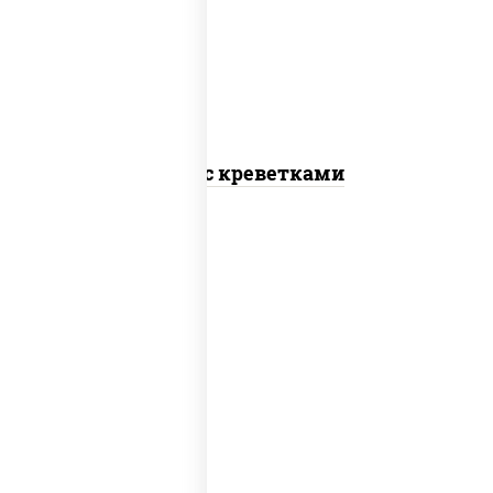
салат "чука", соус кунжутный, икра
"масаго", кунжут, нори
Поке с креветками
рис, лосось слабосоленый, огурцы
свежие, авокадо, салат "чука", соус
кунжутный, икра "масаго", кунжут, нори