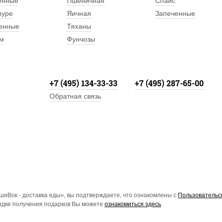
енные
Пшеничная
Спайс
пуре
Яичная
Запеченные
енные
Тяханы
м
Фунчозы
+7 (495) 134-33-33
+7 (495) 287-65-00
Обратная связь
иВок - доставка еды», вы подтверждаете, что ознакомлены с
Пользовательс
рядке получения подарков Вы можете
ознакомиться здесь