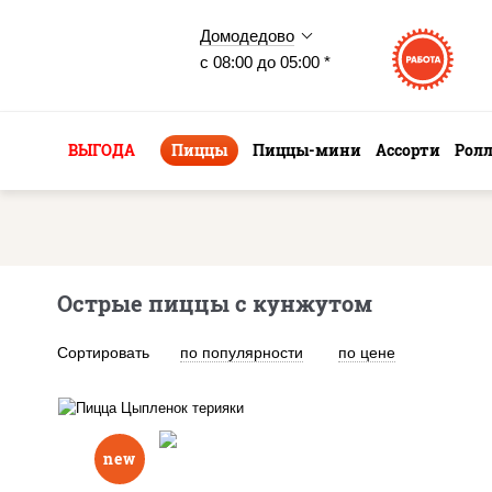
Домодедово
с 08:00 до 05:00 *
ВЫГОДА
Пиццы
Пиццы-мини
Ассорти
Рол
Острые пиццы с кунжутом
Сортировать
по популярности
по цене
new
соус "спайс" (майонез соус