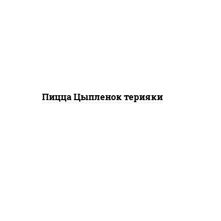
чили соус шрирача),
моцарелла для пиццы,
томаты "черри", грудка
куриная, соус "терияки"
(соевый соус сахар крахмал
уксус), кунжут
Пицца Цыпленок терияки