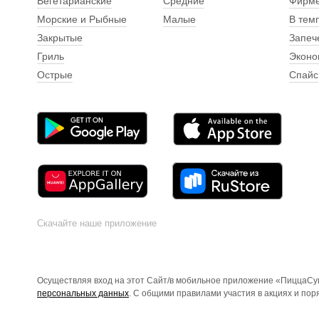
Вегетарианские
Средние
Фирм
Морские и Рыбные
Малые
В тем
Закрытые
Запеч
Гриль
Эконо
Острые
Спайс
Скачайте наше приложение
Осуществляя вход на этот Сайт/в мобильное приложение «ПиццаСуш
персональных данных
. С общими правилами участия в акциях и по